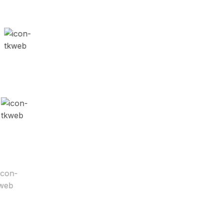
Tốc độ
Tốc độ truy cập nhanh trên mọi thiết bị, giữ
chân khách hàng hiệu quả.
Quản trị dễ dàng
Giao diện dễ dùng, phân quyền rõ, phù hợp
cả người không chuyên.
Bảo mật tuyệt đối
Tiêu chuẩn bảo mật: SSL, chống spam, hạn
chế truy cập & sao lưu định kỳ.