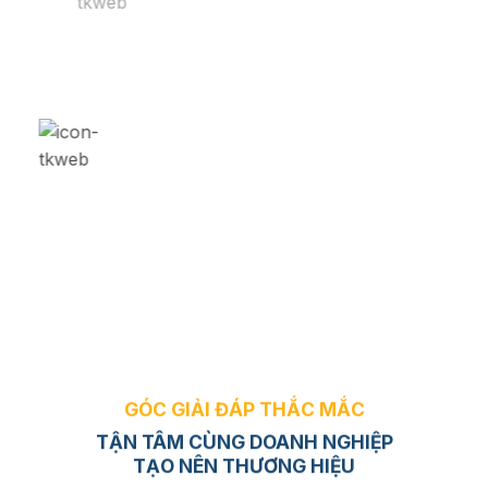
giá, chatbot, tích hợp API…
Nền tảng phù hợp
Nền tảng công nghệ đúng với định hướng,
dễ nâng cấp & quản lý.
GÓC GIẢI ĐÁP THẮC MẮC
TẬN TÂM CÙNG DOANH NGHIỆP
TẠO NÊN THƯƠNG HIỆU