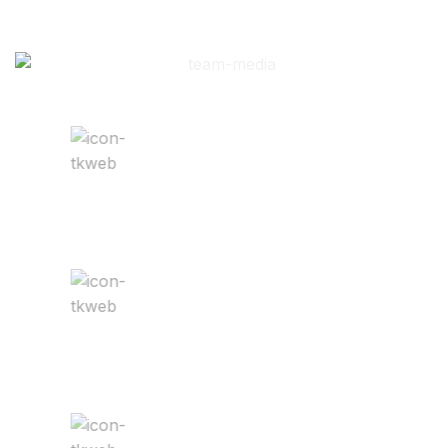
Kết nối
Hỗ trợ tích hợp với các nền tảng khác: CRM,
Pixel, Analytics, Zalo, email,…
Chuẩn UX/UI
Giao diện thân thiện, dễ sử dụng, tối ưu chức
năng và hành vi người dùng.
Tính năng đa dạng
Đầy đủ các tính năng: giỏ hàng, form báo