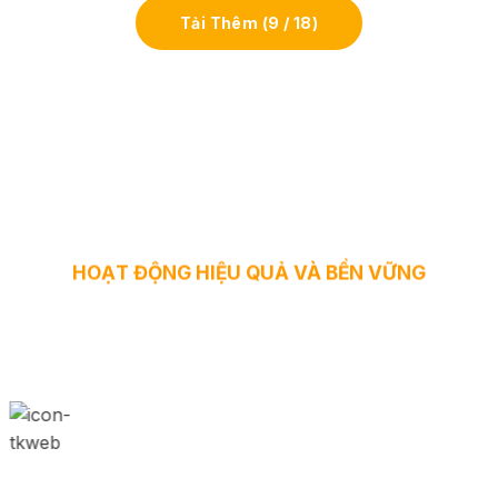
Tải Thêm
(
9
/ 18)
TIÊU CHUẨN CẦN CÓ ĐỂ WEBSITE
HOẠT ĐỘNG HIỆU QUẢ VÀ BỀN VỮNG
Chuẩn SEO
Tối ưu cấu trúc để website thân thiện
Google và dễ lên top bền vững.