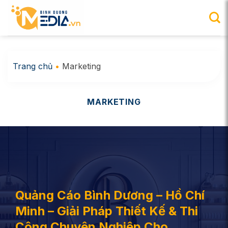
Chuyển
đến
nội
dung
Trang chủ
•
Marketing
MARKETING
Quảng Cáo Bình Dương – Hồ Chí
Minh – Giải Pháp Thiết Kế & Thi
Công Chuyên Nghiệp Cho