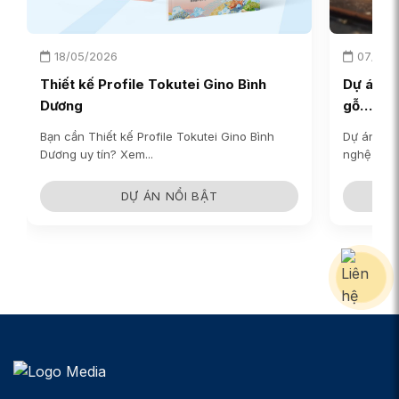
18/05/2026
07/03/
Thiết kế Profile Tokutei Gino Bình
Dự án q
Dương
gỗ…
Bạn cần Thiết kế Profile Tokutei Gino Bình
Dự án qua
Dương uy tín? Xem...
nghệ của..
DỰ ÁN NỔI BẬT