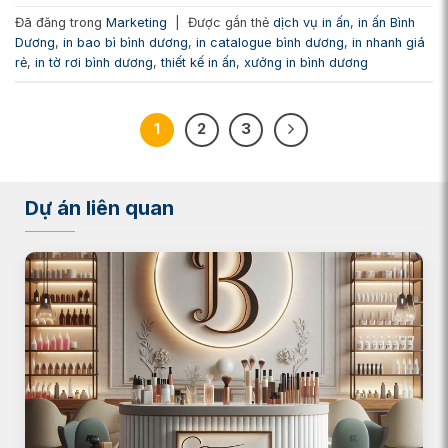
Đã đăng trong
Marketing
|
Được gắn thẻ
dịch vụ in ấn
,
in ấn Bình
Dương
,
in bao bì bình dương
,
in catalogue bình dương
,
in nhanh giá
rẻ
,
in tờ rơi bình dương
,
thiết kế in ấn
,
xưởng in bình dương
1
2
3
Dự án liên quan