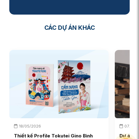
CÁC DỰ ÁN KHÁC
18/05/2026
07/03/
Thiết kế Profile Tokutei Gino Bình
Dự án q