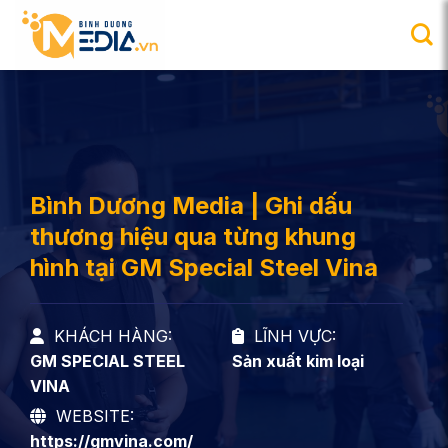
Chuyển
đến
nội
dung
Bình Dương Media | Ghi dấu
thương hiệu qua từng khung
hình tại GM Special Steel Vina
KHÁCH HÀNG:
LĨNH VỰC:
GM SPECIAL STEEL
Sản xuất kim loại
VINA
WEBSITE:
https://gmvina.com/