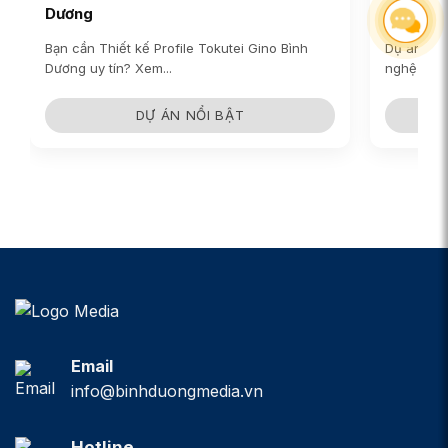
Dương
gỗ…
Bạn cần Thiết kế Profile Tokutei Gino Bình
Dự án qua
Dương uy tín? Xem...
nghệ của..
DỰ ÁN NỔI BẬT
Email
info@binhduongmedia.vn
Hotline