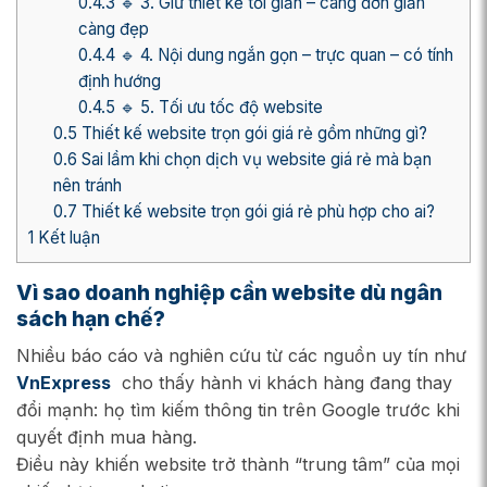
0.4.3
🔹 3. Giữ thiết kế tối giản – càng đơn giản
càng đẹp
0.4.4
🔹 4. Nội dung ngắn gọn – trực quan – có tính
định hướng
0.4.5
🔹 5. Tối ưu tốc độ website
0.5
Thiết kế website trọn gói giá rẻ gồm những gì?
0.6
Sai lầm khi chọn dịch vụ website giá rẻ mà bạn
nên tránh
0.7
Thiết kế website trọn gói giá rẻ phù hợp cho ai?
1
Kết luận
Vì sao doanh nghiệp cần website dù ngân
sách hạn chế?
Nhiều báo cáo và nghiên cứu từ các nguồn uy tín như
VnExpress
cho thấy hành vi khách hàng đang thay
đổi mạnh: họ tìm kiếm thông tin trên Google trước khi
quyết định mua hàng.
Điều này khiến website trở thành “trung tâm” của mọi