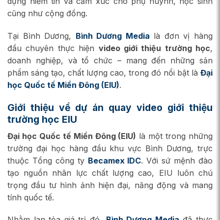
dựng niềm tin và cảm xúc cho phụ huynh, học sinh
cũng như cộng đồng.
Tại Bình Dương,
Bình Dương Media
là đơn vị hàng
đầu chuyên thực hiện
video giới thiệu trường học
,
doanh nghiệp, và tổ chức – mang đến những sản
phẩm sáng tạo, chất lượng cao, trong đó nổi bật là
Đại
học Quốc tế Miền Đông (EIU)
.
Giới thiệu về dự án quay video giới thiệu
trường học EIU
Đại học Quốc tế Miền Đông (EIU)
là một trong những
trường đại học hàng đầu khu vực Bình Dương, trực
thuộc Tổng công ty
Becamex IDC
. Với sứ mệnh đào
tạo nguồn nhân lực chất lượng cao, EIU luôn chú
trọng đầu tư hình ảnh hiện đại, năng động và mang
tính quốc tế.
Nhằm lan tỏa giá trị đó,
Bình Dương Media
đã thực