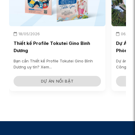
18/05/2026
06/03/
Thiết kế Profile Tokutei Gino Bình
Dự Án C
Dương
Phòng…
Bạn cần Thiết kế Profile Tokutei Gino Bình
Dự án chụ
Dương uy tín? Xem...
Công ty T
DỰ ÁN NỔI BẬT