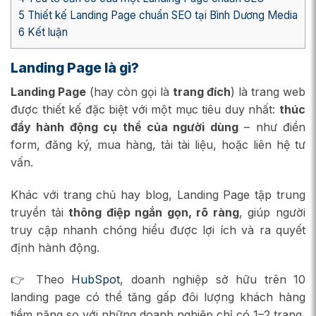
5
Thiết kế Landing Page chuẩn SEO tại Bình Dương Media
6
Kết luận
Landing Page là gì?
Landing Page
(hay còn gọi là
trang đích
) là trang web
được thiết kế đặc biệt với một mục tiêu duy nhất:
thúc
đẩy hành động cụ thể của người dùng
– như điền
form, đăng ký, mua hàng, tải tài liệu, hoặc liên hệ tư
vấn.
Khác với trang chủ hay blog, Landing Page tập trung
truyền tải
thông điệp ngắn gọn, rõ ràng
, giúp người
truy cập nhanh chóng hiểu được lợi ích và ra quyết
định hành động.
👉 Theo
HubSpot
, doanh nghiệp sở hữu trên 10
landing page có thể tăng gấp đôi lượng khách hàng
tiềm năng so với những doanh nghiệp chỉ có 1–2 trang.